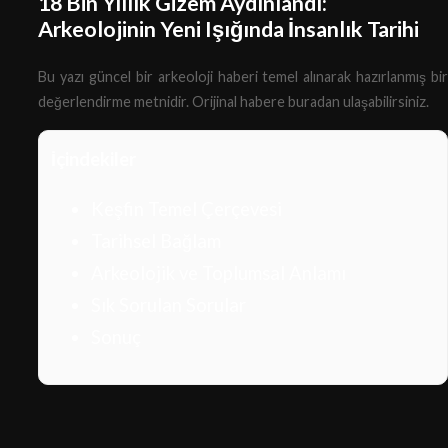
18 Bin Yıllık Gizem Aydınlandı:
Arkeolojinin Yeni Işığında İnsanlık Tarihi
Bu yazı güncel bir arkeoloji haberi temel alınarak hazırlanmış bir
değerlendirme metnidir.
Orijinal habere buradan ulaşabilirsiniz.
İçindekiler
Keşfin Temel Çerçevesi
Tarihsel Bağlam
Arkeolojik ve Toplumsal Anlamı
Sık Sorulan Sorular
Sonuç