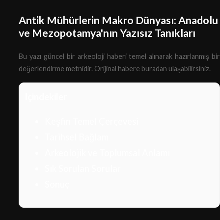
Antik Mühürlerin Makro Dünyası: Anadolu
ve Mezopotamya'nın Yazısız Tanıkları
Bu yazı güncel bir arkeoloji haberi temel alınarak hazırlanmış bir
değerlendirme metnidir.
Orijinal habere buradan ulaşabilirsiniz.
İçindekiler
Keşfin Temel Çerçevesi
Tarihsel Bağlam
Arkeolojik ve Toplumsal Anlamı
Sık Sorulan Sorular
Sonuç