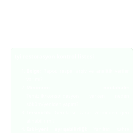
4) Restorasyon Ahlâkı: Ölçü ve Yöntem
Kur’an doğrudan “restorasyon usulü” tarif etmez; ama
şu
ahlâkî çerçeveyi
çizer:
emanete riayet, isra
etmeme, doğruluk ve ehline danışma
.
İyi restorasyon kontrol listesi
Belge:
Rapor, raspa, arşiv ve analitik veriler
var mı?
Minimum müdahale:
Temizlik/konsolidasyon varken neden
söküm/yeniden yapım?
Tersinirlik:
Gerekirse zarar vermeden geri
alınabilir mi?
Eski–yeni ayrışabilirliği:
Yanıltıcı sahte