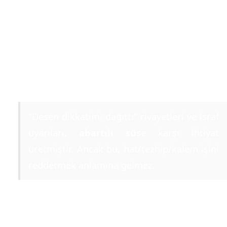
3) “Cami Sanat Galerisi Değil” Sözü Neyi
Anlatır?
Bu cümle,
“sanat haram”
demek değildir;
huşû v
israfı terk
ilkesini hatırlatır. Dolayısıyla mesele,
“sü
olsun/olmasın”
kutuplaşması değil;
ibadete hizme
eden ölçü
ve
usul
dür.
“Desen dikkatimi dağıttı” rivayetleri ve israf
uyarıları,
abartılı süs
e karşı ihtiyat
üretmiştir. Ancak bu, hat/tezhip/kalem işini
reddetmek anlamına gelmez.