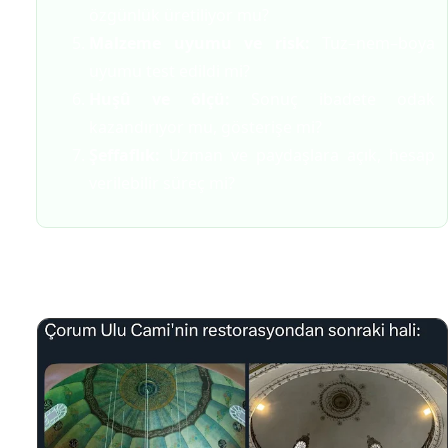
özgünlük üretiliyor mu?
Malzeme uyumu ve risk:
Tuz–nem–boya
uyumu test edildi mi?
Huşû ve ölçü:
Sonuç ibadete odak
kazandırıyor mu, gösterişe mi?
Şeffaflık:
Uzman ve paydaşlara açık, hesap
verilebilir süreç mi?