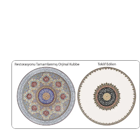
Klasik gelenekte ibadet mekânında
figüratif tasvir
ihtiyat
varken,
hat, geometrik/bitkisel motif, çin
ve kalem işi
gibi soyut tezyinat yüzyıllardır meşr
kabul edilmiş ve yüksek bir sanat geleneği
doğurmuştur.