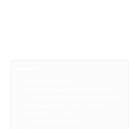
gösterişi
sınırlar. Cami içi
hat, tezhip,
geometrik/bitkisel motif, çini ve kalem
işi
meşrudur. Tartışma
“yasak/serbest”ten çok
ölçü ve doğr
restorasyon
üzerinedir.
İçindekiler
Kur’an’ın Temel İlkeleri
Kısa Tarihçe: Sadelikten Zengin Geleneğe
“Cami Sanat Galerisi Değil” Sözü Neyi Anlatır?
Restorasyon Ahlâkı: Ölçü ve Yöntem
Bilgi Ahlâkı: İsrâ 17:36
Paylaşmalık Mini İp Dizisi