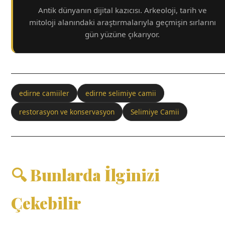
Antik dünyanın dijital kazıcısı. Arkeoloji, tarih ve
mitoloji alanındaki araştırmalarıyla geçmişin sırlarını
gün yüzüne çıkarıyor.
edirne camiiler
edirne selimiye camii
restorasyon ve konservasyon
Selimiye Camii
🔍 Bunlarda İlginizi
Çekebilir