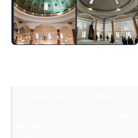
Çorun Ulu Camii Restorasyon öncesi ve sonrası
5) Bilgi Ahlâkı: İsrâ 17:36
“Bilmediğin şeyin ardına düşme.”
(İsrâ
17:36) — Kanıtsız iddia ve zanna dayalı
hüküm peşine düşmeyi yasaklar;
kulak–
göz–kalp
üçlüsünün her kullanımından
insanı sorumlu tutar.