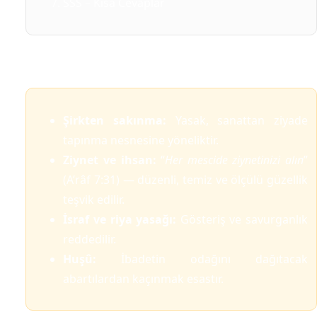
SSS – Kısa Cevaplar
1) Kur’an’ın Temel İlkeleri
Şirkten sakınma:
Yasak, sanattan ziyade
tapınma nesnesine yöneliktir.
Ziynet ve ihsan:
“
Her mescide ziynetinizi alın
”
(A’râf 7:31) — düzenli, temiz ve ölçülü güzellik
teşvik edilir.
İsraf ve riya yasağı:
Gösteriş ve savurganlık
reddedilir.
Huşû:
İbadetin odağını dağıtacak
abartılardan kaçınmak esastır.