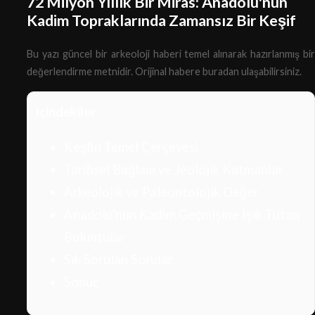
72 Milyon Yıllık Bir Miras: Anadolu'nun
Kadim Topraklarında Zamansız Bir Keşif
Bu yazı güncel bir arkeoloji haberi temel alınarak hazırlanmış bir
değerlendirme metnidir.
Orijinal habere buradan ulaşabilirsiniz.
İçindekiler
Keşfin Temel Çerçevesi
Tarihsel Bağlam ve Jeolojik Katmanlar
Arkeolojik ve Paleontolojik Değer
Anadolu'nun Kadim Geçmişine Işık Tutan
Buluntular
Sık Sorulan Sorular
Sonuç