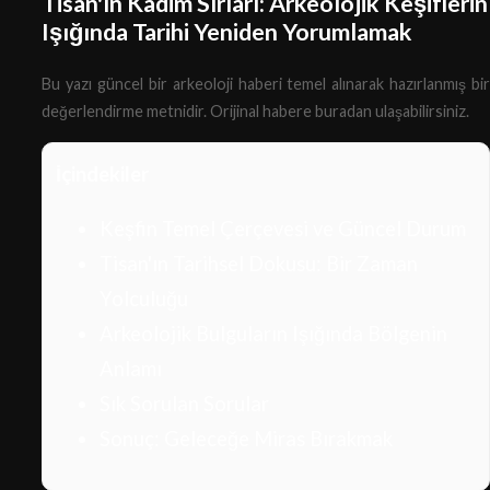
Tisan'ın Kadim Sırları: Arkeolojik Keşiflerin
Işığında Tarihi Yeniden Yorumlamak
Bu yazı güncel bir arkeoloji haberi temel alınarak hazırlanmış bir
değerlendirme metnidir.
Orijinal habere buradan ulaşabilirsiniz.
İçindekiler
Keşfin Temel Çerçevesi ve Güncel Durum
Tisan'ın Tarihsel Dokusu: Bir Zaman
Yolculuğu
Arkeolojik Bulguların Işığında Bölgenin
Anlamı
Sık Sorulan Sorular
Sonuç: Geleceğe Miras Bırakmak