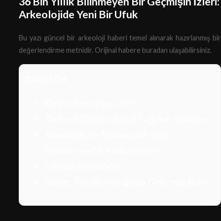
36 Bin Yıllık Bilinmeyen Bir Geçmişin İzleri:
Arkeolojide Yeni Bir Ufuk
Bu yazı güncel bir arkeoloji haberi temel alınarak hazırlanmış bir
değerlendirme metnidir.
Orijinal habere buradan ulaşabilirsiniz.
İçindekiler
Keşfin Temel Çerçevesi
Tarihsel Bağlam: Buzul Çağı'nın Yankıları
Arkeolojik ve Toplumsal Anlamı:
Bilinmeyen Bir Kültürün İzleri
Sık Sorulan Sorular
Sonuç: Geçmişin Işığında Geleceğe Bakış