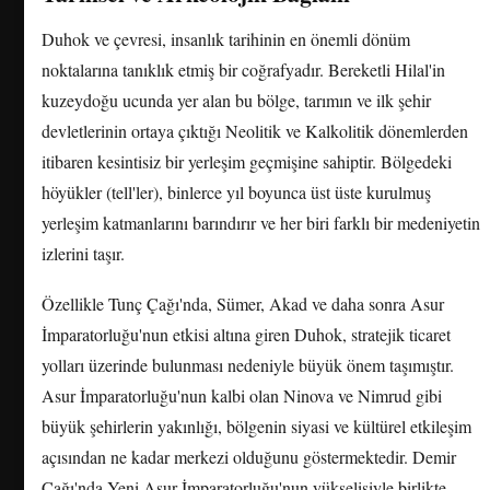
Duhok ve çevresi, insanlık tarihinin en önemli dönüm
noktalarına tanıklık etmiş bir coğrafyadır. Bereketli Hilal'in
kuzeydoğu ucunda yer alan bu bölge, tarımın ve ilk şehir
devletlerinin ortaya çıktığı Neolitik ve Kalkolitik dönemlerden
itibaren kesintisiz bir yerleşim geçmişine sahiptir. Bölgedeki
höyükler (tell'ler), binlerce yıl boyunca üst üste kurulmuş
yerleşim katmanlarını barındırır ve her biri farklı bir medeniyetin
izlerini taşır.
Özellikle Tunç Çağı'nda, Sümer, Akad ve daha sonra Asur
İmparatorluğu'nun etkisi altına giren Duhok, stratejik ticaret
yolları üzerinde bulunması nedeniyle büyük önem taşımıştır.
Asur İmparatorluğu'nun kalbi olan Ninova ve Nimrud gibi
büyük şehirlerin yakınlığı, bölgenin siyasi ve kültürel etkileşim
açısından ne kadar merkezi olduğunu göstermektedir. Demir
Çağı'nda Yeni Asur İmparatorluğu'nun yükselişiyle birlikte,