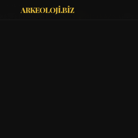
ARKEOLOJİ.BİZ
KEŞFET
SİNEMA
ETİMOLOJİ
BİLGİ KAZISI
GİRİŞ 