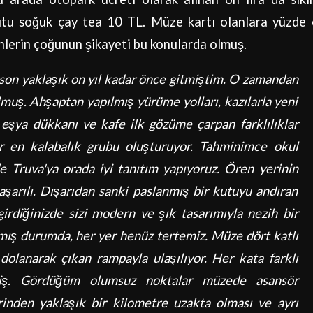
utu soğuk çay tea 10 TL. Müze kartı olanlara yüzde
enlerin çoğunun şikayeti bu konularda olmuş.
son yaklaşık on yıl kadar önce gitmiştim. O zamandan
muş. Ahşaptan yapılmış yürüme yolları, kazılarla yeni
k eşya dükkanı ve kafe ilk gözüme çarpan farklılıklar
er en kalabalık grubu oluşturuyor. Tahminimce okul
de Truva'ya orada iyi tanıtım yapıyoruz. Ören yerinin
aşarılı. Dışarıdan sanki paslanmış bir kutuyu andıran
girdiğinizde sizi modern ve şık tasarımıyla nezih bir
lmış durumda, her yer henüz tertemiz. Müze dört katlı
olanarak çıkan rampayla ulaşılıyor. Her kata farklı
ilmiş. Gördüğüm olumsuz noktalar müzede asansör
rinden yaklaşık bir kilometre uzakta olması ve ayrı