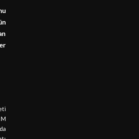
nu
ün
an
er
eti
SİM
nda
ntı