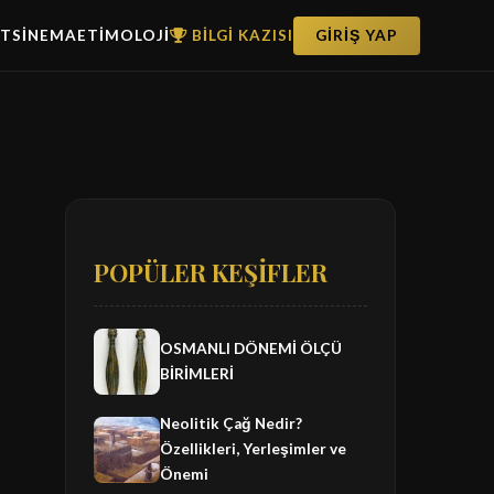
ET
SİNEMA
ETİMOLOJİ
BİLGİ KAZISI
GİRİŞ YAP
POPÜLER KEŞİFLER
OSMANLI DÖNEMİ ÖLÇÜ
BİRİMLERİ
Neolitik Çağ Nedir?
Özellikleri, Yerleşimler ve
Önemi