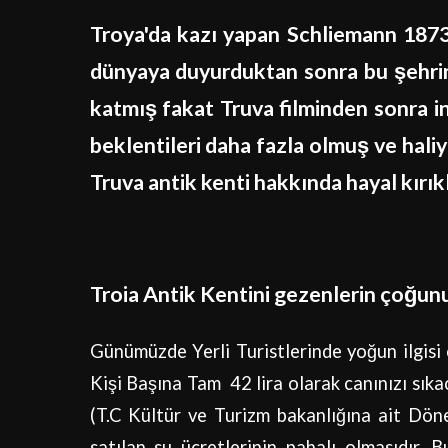
Troya'da kazı yapan Schliemann 1873
dünyaya duyurduktan sonra bu şehrin 
katmış fakat Truva filminden sonra i
beklentileri daha fazla olmuş ve haliy
Truva antik kenti hakkında hayal kırık
Troia Antik Kentini gezenlerin çoğun
Günümüzde Yerli Turistlerinde yoğun ilgisi 
Kişi Başına Tam 42 lira olarak canınızı sık
(T.C Kültür ve Turizm bakanlığına ait Dö
satılan su ücretlerinin pahalı olmasıdır. 