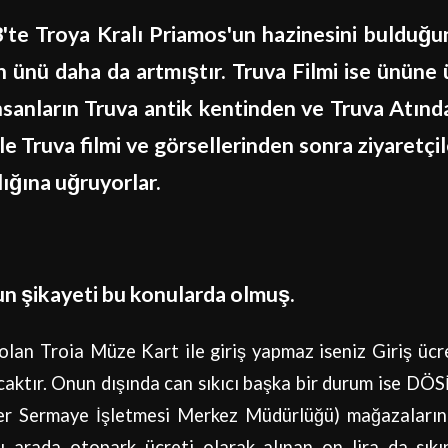
'te Troya Kralı Priamos'un hazinesini bulduğu
ünü daha da artmıştır. Truva Filmi ise ününe 
nsanların Truva antik kentinden ve Truva Atınd
le Truva filmi ve görsellerinden sonra ziyaretçil
lığına uğruyorlar.
un şikayeti bu konularda olmuş.
olan Troia Müze Kart ile giriş yapmaz iseniz Giriş ücr
acaktır. Onun dışında can sıkıcı başka bir durum ise DÖ
ner Sermaye İşletmesi Merkez Müdürlüğü) mağazaları
Bu arada otopark ücreti olarak alınan on lira da sıkı