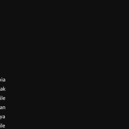
oia
cak
le
nan
oya
ile