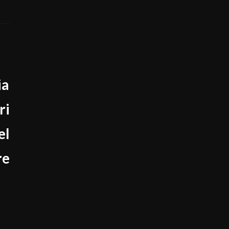
ia
ri
el
re