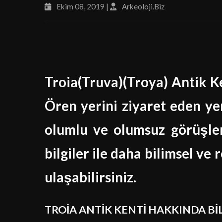
Ekim 08, 2019 |
Arkeoloji.Biz
Troia(Truva)(Troya) Antik Ke
Ören yerini ziyaret eden yer
olumlu ve olumsuz görüşler
bilgiler ile daha bilimsel ve
ulaşabilirsiniz.
TROİA ANTİK KENTİ HAKKINDA Bİ