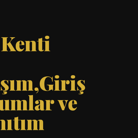
 Kenti
aşım,Giriş
rumlar ve
nıtım