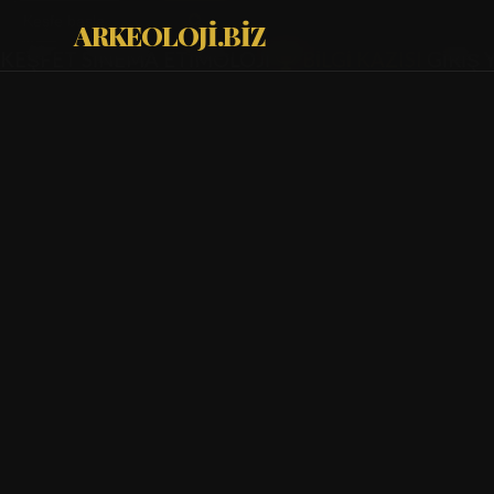
ARKEOLOJİ.BİZ
KEŞFET
SİNEMA
ETİMOLOJİ
BİLGİ KAZISI
GİRİŞ 