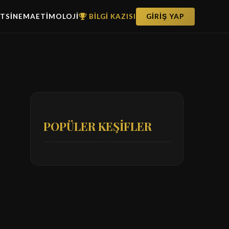
ET
SİNEMA
ETİMOLOJİ
BİLGİ KAZISI
GİRİŞ YAP
POPÜLER KEŞİFLER