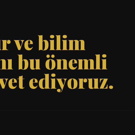
r ve bilim
nı bu önemli
vet ediyoruz.