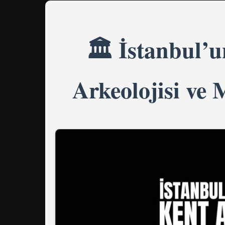
🏛️ İstanbul’
Arkeolojisi ve