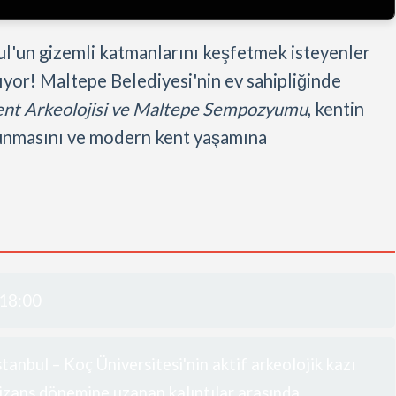
ul'un gizemli katmanlarını keşfetmek isteyenler
açıyor! Maltepe Belediyesi'nin ev sahipliğinde
Kent Arkeolojisi ve Maltepe Sempozyumu
, kentin
orunmasını ve modern kent yaşamına
 18:00
anbul – Koç Üniversitesi'nin aktif arkeolojik kazı
Bizans dönemine uzanan kalıntılar arasında