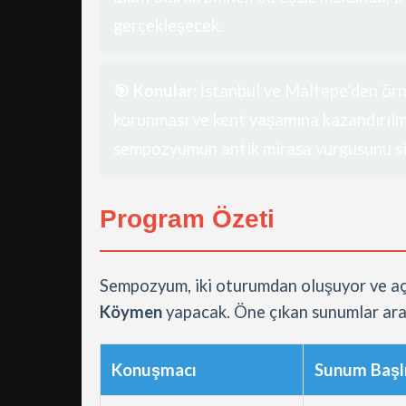
gerçekleşecek.
🎯 Konular:
İstanbul ve Maltepe’den örnek
korunması ve kent yaşamına kazandırılm
sempozyumun antik mirasa vurgusunu si
Program Özeti
Sempozyum, iki oturumdan oluşuyor ve aç
Köymen
yapacak. Öne çıkan sunumlar ara
Konuşmacı
Sunum Başl