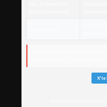
Doç. Dr. Ahmet Bilir
“Maltepe Açı
(Düzce Üniversitesi)
arkeolojisiyl
İstanbul ve 
Diğer Uzmanlar
stratejileri.
"Tarih, kültür ve bilim meraklılarını bu
birlikte kazıyalım!" – Maltepe Belediyes
X'te 
Etkinlik ücretsiz ve herkese açık. Re