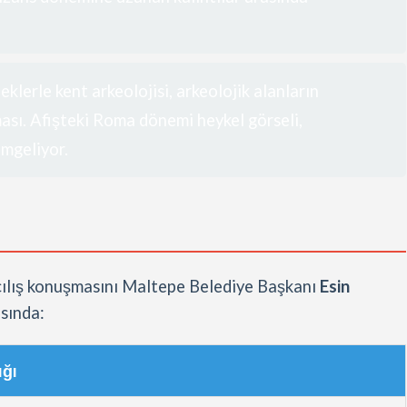
lerle kent arkeolojisi, arkeolojik alanların
ası. Afişteki Roma dönemi heykel görseli,
mgeliyor.
ılış konuşmasını Maltepe Belediye Başkanı
Esin
sında:
ığı