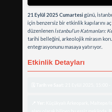
21 Eylül 2025 Cumartesi
günü, İstanb
için benzersiz bir etkinlik kapılarını 
düzenlenen
İstanbul’un Katmanları: 
tarihi belleğini, arkeolojik mirasın k
entegrasyonunu masaya yatırıyor.
Etkinlik Detayları
🗓️ Tarih ve Saat:
21 Eylül 2025, 15:00 -
📍 Yer:
Küçükyalı Arkeopark, Maltepe/İst
alanı olarak bilinen bu eşsiz mekânda, 