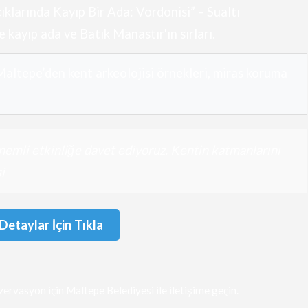
klarında Kayıp Bir Ada: Vordonisi” – Sualtı
e kayıp ada ve Batık Manastır'ın sırları.
Maltepe’den kent arkeolojisi örnekleri, miras koruma
 önemli etkinliğe davet ediyoruz. Kentin katmanlarını
i
Detaylar İçin Tıkla
zervasyon için Maltepe Belediyesi ile iletişime geçin.