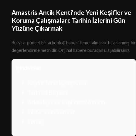
Amastris Antik Kenti'nde Yeni Keşifler ve
Koruma Çalışmaları: Tarihin İzlerini Gün
Yüzüne Çıkarmak
Bu yazı güncel bir arkeoloji haberi temel alınarak hazırlanmış bir
değerlendirme metnidir.
Orijinal habere buradan ulaşabilirsiniz.
İçindekiler
Keşfin Temel Çerçevesi
Tarihsel Bağlam
Arkeolojik ve Toplumsal Anlamı
Sık Sorulan Sorular
Sonuç