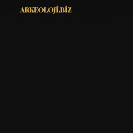
ARKEOLOJİ.BİZ
KEŞFET
SİNEMA
ETİMOLOJİ
BİLGİ KAZISI
GİRİŞ 