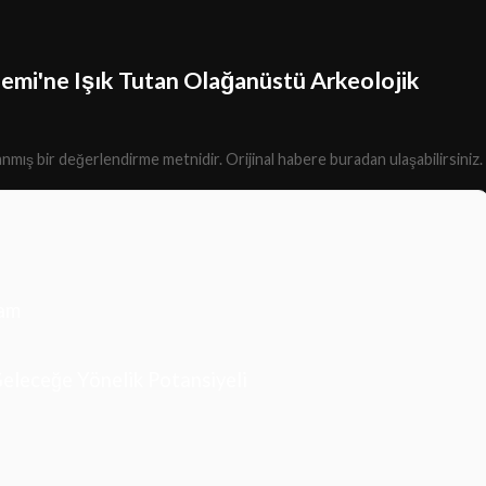
mi'ne Işık Tutan Olağanüstü Arkeolojik
lanmış bir değerlendirme metnidir.
Orijinal habere buradan ulaşabilirsiniz.
sam
Geleceğe Yönelik Potansiyeli