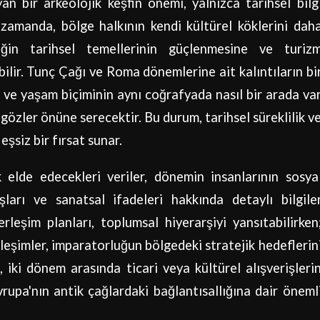
n bir arkeolojik keşfin önemi, yalnızca tarihsel bilg
nı zamanda, bölge halkının kendi kültürel köklerini dah
iğin tarihsel temellerinin güçlenmesine ve turiz
ilir. Tunç Çağı ve Roma dönemlerine ait kalıntıların bi
n ve yaşam biçiminin aynı coğrafyada nasıl bir arada va
 gözler önüne serecektir. Bu durum, tarihsel süreklilik v
eşsiz bir fırsat sunar.
 elde edecekleri veriler, dönemin insanlarının sosya
ışları ve sanatsal ifadeleri hakkında detaylı bilgile
leşim planları, toplumsal hiyerarşiyi yansıtabilirken
leşimler, imparatorluğun bölgedeki stratejik hedeflerin
, iki dönem arasında ticari veya kültürel alışverişleri
vrupa'nın antik çağlardaki bağlantısallığına dair öneml