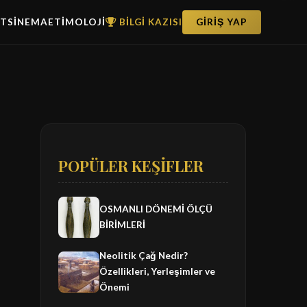
ET
SİNEMA
ETİMOLOJİ
BİLGİ KAZISI
GİRİŞ YAP
POPÜLER KEŞİFLER
OSMANLI DÖNEMİ ÖLÇÜ
BİRİMLERİ
Neolitik Çağ Nedir?
Özellikleri, Yerleşimler ve
Önemi