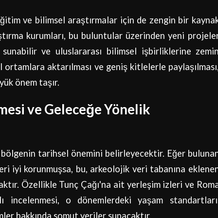
ğitim ve bilimsel araştırmalar için de zengin bir kayna
aştırma kurumları, bu buluntular üzerinden yeni projele
 sunabilir ve uluslararası bilimsel işbirliklerine zemi
al ortamlara aktarılması ve geniş kitlelerle paylaşılması
yük önem taşır.
mesi ve Geleceğe Yönelik
i, bölgenin tarihsel önemini belirleyecektir. Eğer buluna
leri iyi korunmuşsa, bu, arkeolojik veri tabanına eklene
acaktır. Özellikle Tunç Çağı'na ait yerleşim izleri ve Rom
lı incelenmesi, o dönemlerdeki yaşam standartları
mler hakkında somut veriler sunacaktır.