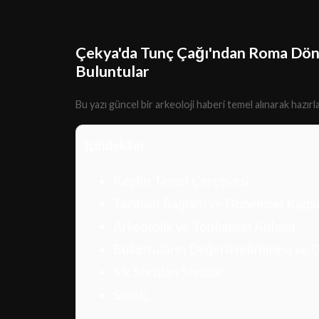
Çekya'da Tunç Çağı'ndan Roma Döne
Buluntular
Bu yazı güncel bir arkeoloji haberi temel alınarak hazır
İçindekiler
Keşfin Temel Çerçevesi
Tarihsel Bağlam ve Dönemsel Kap
Arkeolojik ve Toplumsal Anlamı
Buluntuların Değerlendirilmesi ve 
Sık Sorulan Sorular
Sonuç