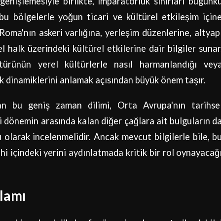
genişlemesiyle birlikte, imparatorluk sınırları bugünk
u bölgelerle yoğun ticari ve kültürel etkileşim için
Roma'nın askeri varlığına, yerleşim düzenlerine, altyap
l halk üzerindeki kültürel etkilerine dair bilgiler sunar
türünün yerel kültürlerle nasıl harmanlandığı vey
ık dinamiklerini anlamak açısından büyük önem taşır.
 bu geniş zaman dilimi, Orta Avrupa'nın tarihse
ki dönemin arasında kalan diğer çağlara ait bulguların d
 olarak incelenmelidir. Ancak mevcut bilgilerle bile, b
rihi içindeki yerini aydınlatmada kritik bir rol oynayacağ
lamı