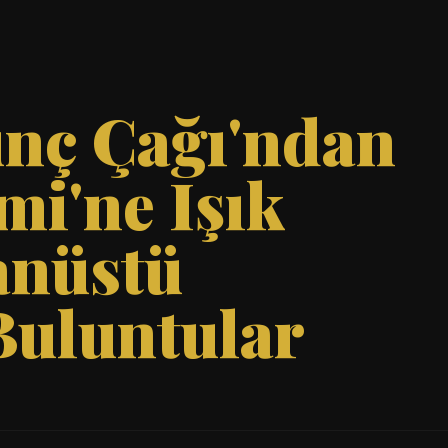
unç Çağı'ndan
i'ne Işık
anüstü
Buluntular