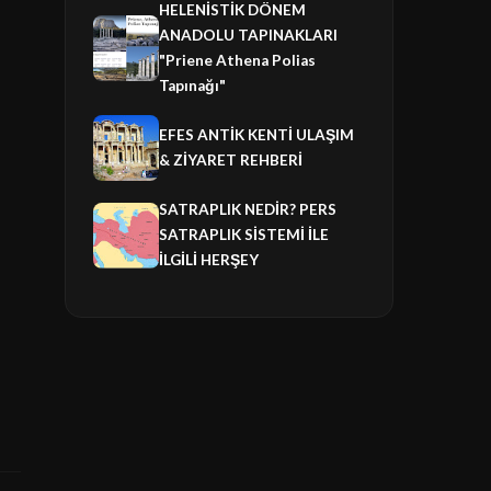
HELENİSTİK DÖNEM
ANADOLU TAPINAKLARI
"Priene Athena Polias
Tapınağı"
EFES ANTİK KENTİ ULAŞIM
& ZİYARET REHBERİ
SATRAPLIK NEDİR? PERS
SATRAPLIK SİSTEMİ İLE
İLGİLİ HERŞEY