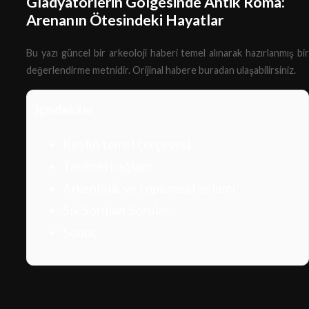
Gladyatörlerin Gölgesinde Antik Roma:
Arenanın Ötesindeki Hayatlar
Bu yazı güncel bir arkeoloji haberi temel alınarak hazırlanmış bir
değerlendirme metnidir.
Orijinal habere buradan ulaşabilirsiniz.
İçindekiler
Keşfin temel çerçevesi
Tarihsel bağlam
Arkeolojik ve toplumsal anlamı
Sık Sorulan Sorular
Sonuç