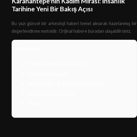
Karahantepe'nin Kadim Mirası: İnsanlık
Tarihine Yeni Bir Bakış Açısı
Bu yazı güncel bir arkeoloji haberi temel alınarak hazırlanmış bir
değerlendirme metnidir.
Orijinal habere buradan ulaşabilirsiniz.
İçindekiler
Keşfin Temel Çerçevesi
Tarihsel Bağlam
Arkeolojik ve Toplumsal Anlamı
Sık Sorulan Sorular
Sonuç