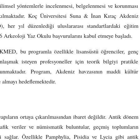
bilimsel yöntemlerle incelenmesi, belgelenmesi ve korunması
u kılmaktadır. Koç Üniversitesi Suna & İnan Kıraç Akdeniz
her yıl düzenlediği uluslararası standartlardaki eğitim
6 Arkeoloji Yaz Okulu başvurularını kabul etmeye başladı.
AKMED, bu programla özellikle lisansüstü öğrenciler, genç
aşmak isteyen profesyoneller için teorik bilgiyi pratikle
t sunmaktadır. Program, Akdeniz havzasının maddi kültür
ele almayı hedeflemektedir.
yapıların ortaya çıkarılmasından ibaret değildir. Antik dönem
grafik veriler ve nümismatik buluntular, geçmiş toplumların
i sağlar. Özellikle Pamphylia, Pisidia ve Lycia gibi antik