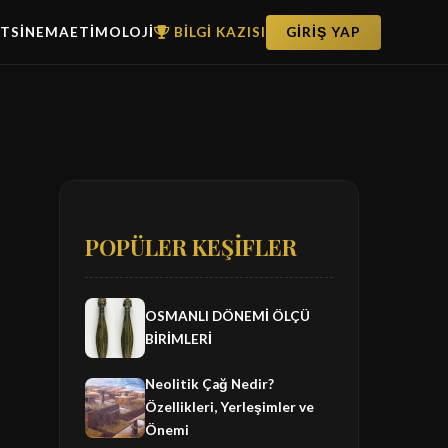
ET
SİNEMA
ETİMOLOJİ
BİLGİ KAZISI
GİRİŞ YAP
POPÜLER KEŞİFLER
OSMANLI DÖNEMİ ÖLÇÜ
BİRİMLERİ
Neolitik Çağ Nedir?
Özellikleri, Yerleşimler ve
Önemi