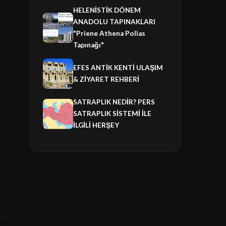
HELENİSTİK DÖNEM
ANADOLU TAPINAKLARI
"Priene Athena Polias
Tapınağı"
EFES ANTİK KENTİ ULAŞIM
& ZİYARET REHBERİ
SATRAPLIK NEDİR? PERS
SATRAPLIK SİSTEMİ İLE
İLGİLİ HERŞEY