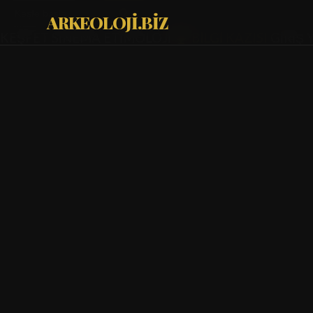
ARKEOLOJİ.BİZ
KEŞFET
SİNEMA
ETİMOLOJİ
BİLGİ KAZISI
GİRİŞ 