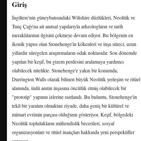
Giriş
İngiltere'nin güneybatısındaki Wiltshire düzlükleri, Neolitik ve
Tunç Çağı'na ait anıtsal yapılarıyla arkeologların ve tarih
meraklılarının ilgisini çekmeye devam ediyor. Bu bölgenin en
ikonik yapısı olan Stonehenge'in kökenleri ve inşa süreci, uzun
yıllardır süregelen araştırmaların odak noktasıdır. Son dönemde
yapılan bir keşif, bu gizem perdesini aralamaya yardımcı
olabilecek nitelikte. Stonehenge'e yakın bir konumda,
Durrington Walls olarak bilinen büyük Neolitik yerleşim ve ritüel
alanında, ünlü anıtın inşasına öncülük etmiş olabilecek bir
"prototip" yapının izlerine rastlandı. Bu buluntu, Stonehenge'in
tekil bir yaratım olmaktan ziyade, daha geniş bir kültürel ve
mimari evrimin parçası olduğunu gösteriyor. Keşif, bölgedeki
Neolitik toplulukların mühendislik becerileri, sosyal
organizasyonları ve ritüel inançları hakkında yeni perspektifler
sunuyor.