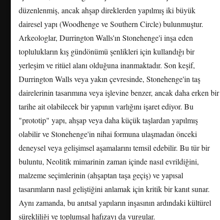
düzenlenmiş, ancak ahşap direklerden yapılmış iki büyük
dairesel yapı (Woodhenge ve Southern Circle) bulunmuştur.
Arkeologlar, Durrington Walls'ın Stonehenge'i inşa eden
toplulukların kış gündönümü şenlikleri için kullandığı bir
yerleşim ve ritüel alanı olduğuna inanmaktadır. Son keşif,
Durrington Walls veya yakın çevresinde, Stonehenge'in taş
dairelerinin tasarımına veya işlevine benzer, ancak daha erken bir
tarihe ait olabilecek bir yapının varlığını işaret ediyor. Bu
"prototip" yapı, ahşap veya daha küçük taşlardan yapılmış
olabilir ve Stonehenge'in nihai formuna ulaşmadan önceki
deneysel veya gelişimsel aşamalarını temsil edebilir. Bu tür bir
buluntu, Neolitik mimarinin zaman içinde nasıl evrildiğini,
malzeme seçimlerinin (ahşaptan taşa geçiş) ve yapısal
tasarımların nasıl geliştiğini anlamak için kritik bir kanıt sunar.
Aynı zamanda, bu anıtsal yapıların inşasının ardındaki kültürel
sürekliliği ve toplumsal hafızayı da vurgular.