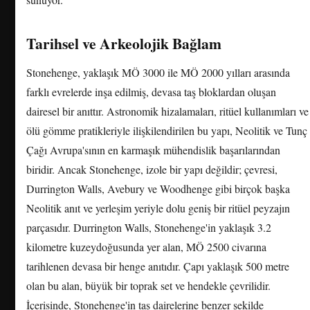
Tarihsel ve Arkeolojik Bağlam
Stonehenge, yaklaşık MÖ 3000 ile MÖ 2000 yılları arasında
farklı evrelerde inşa edilmiş, devasa taş bloklardan oluşan
dairesel bir anıttır. Astronomik hizalamaları, ritüel kullanımları ve
ölü gömme pratikleriyle ilişkilendirilen bu yapı, Neolitik ve Tunç
Çağı Avrupa'sının en karmaşık mühendislik başarılarından
biridir. Ancak Stonehenge, izole bir yapı değildir; çevresi,
Durrington Walls, Avebury ve Woodhenge gibi birçok başka
Neolitik anıt ve yerleşim yeriyle dolu geniş bir ritüel peyzajın
parçasıdır. Durrington Walls, Stonehenge'in yaklaşık 3.2
kilometre kuzeydoğusunda yer alan, MÖ 2500 civarına
tarihlenen devasa bir henge anıtıdır. Çapı yaklaşık 500 metre
olan bu alan, büyük bir toprak set ve hendekle çevrilidir.
İçerisinde, Stonehenge'in taş dairelerine benzer şekilde