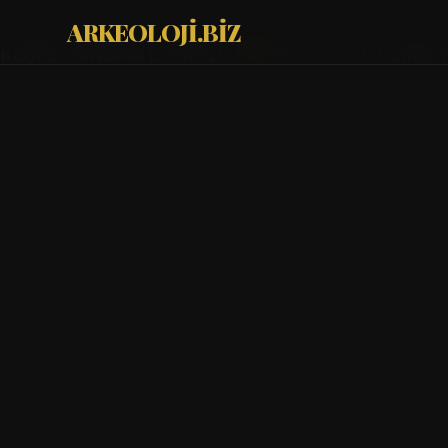
ARKEOLOJİ.BİZ
KEŞFET
SİNEMA
ETİMOLOJİ
BİLGİ KAZISI
GİRİŞ 