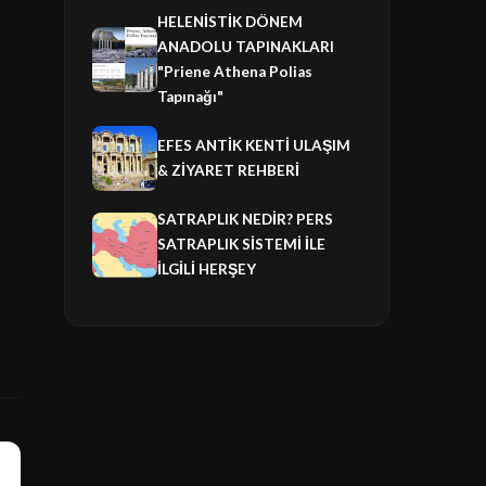
HELENİSTİK DÖNEM
ANADOLU TAPINAKLARI
"Priene Athena Polias
Tapınağı"
EFES ANTİK KENTİ ULAŞIM
& ZİYARET REHBERİ
SATRAPLIK NEDİR? PERS
SATRAPLIK SİSTEMİ İLE
İLGİLİ HERŞEY