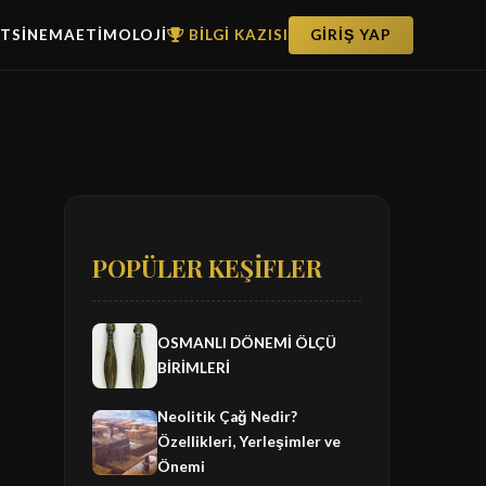
ET
SİNEMA
ETİMOLOJİ
BİLGİ KAZISI
GİRİŞ YAP
POPÜLER KEŞİFLER
OSMANLI DÖNEMİ ÖLÇÜ
BİRİMLERİ
Neolitik Çağ Nedir?
Özellikleri, Yerleşimler ve
Önemi