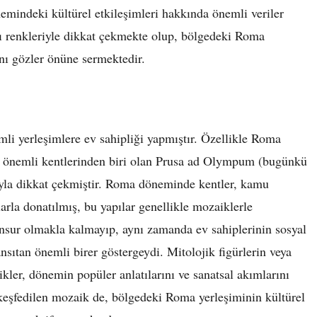
emindeki kültürel etkileşimleri hakkında önemli veriler
nlı renkleriyle dikkat çekmekte olup, bölgedeki Roma
ını gözler önüne sermektedir.
mli yerleşimlere ev sahipliği yapmıştır. Özellikle Roma
n önemli kentlerinden biri olan Prusa ad Olympum (bugünkü
rıyla dikkat çekmiştir. Roma döneminde kentler, kamu
tlarla donatılmış, bu yapılar genellikle mozaiklerle
 unsur olmakla kalmayıp, aynı zamanda ev sahiplerinin sosyal
ansıtan önemli birer göstergeydi. Mitolojik figürlerin veya
ler, dönemin popüler anlatılarını ve sanatsal akımlarını
 keşfedilen mozaik de, bölgedeki Roma yerleşiminin kültürel