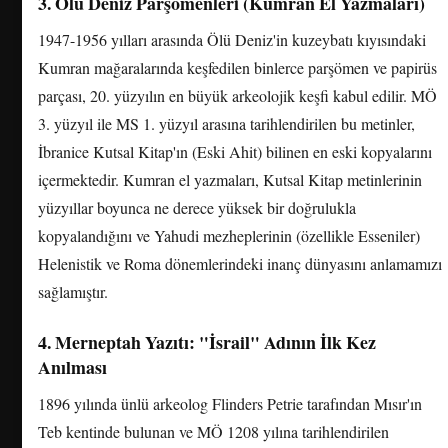
3. Ölü Deniz Parşömenleri (Kumran El Yazmaları)
1947-1956 yılları arasında Ölü Deniz'in kuzeybatı kıyısındaki
Kumran mağaralarında keşfedilen binlerce parşömen ve papirüs
parçası, 20. yüzyılın en büyük arkeolojik keşfi kabul edilir. MÖ
3. yüzyıl ile MS 1. yüzyıl arasına tarihlendirilen bu metinler,
İbranice Kutsal Kitap'ın (Eski Ahit) bilinen en eski kopyalarını
içermektedir. Kumran el yazmaları, Kutsal Kitap metinlerinin
yüzyıllar boyunca ne derece yüksek bir doğrulukla
kopyalandığını ve Yahudi mezheplerinin (özellikle Esseniler)
Helenistik ve Roma dönemlerindeki inanç dünyasını anlamamızı
sağlamıştır.
4. Merneptah Yazıtı: "İsrail" Adının İlk Kez
Anılması
1896 yılında ünlü arkeolog Flinders Petrie tarafından Mısır'ın
Teb kentinde bulunan ve MÖ 1208 yılına tarihlendirilen