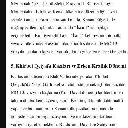
Merneptah Yazıtı (İsrail Steli), Firavun II. Ramses'in oğlu
Merneptah'ın Libya ve Kenan ülkelerine düzenlediği askeri
seferleri anlatır. Yazıtın son satırlarında, Kenan bölgesinde
"İsrail"
mağlup edilen topluluklar arasında
adı açıkça
geçmektedir. Bu hiyeroglif kayıt, "İsrail" kelimesinin bir halk
veya kabile konfederasyonu olarak tarih sahnesinde MÖ 13.
yüzyılın sonlarında zaten var olduğunu gösteren en eski belgedir.
5. Khirbet Qeiyafa Kazıları ve Erken Krallık Dönemi
Kudüs'ün batısındaki Elah Vadisi'nde yer alan Khirbet
Qeiyafa'da Yosef Garfinkel yönetiminde gerçekleştirilen kazılar,
MÖ 10. yüzyılın başlarına (Kral Davut dönemi) tarihlendirilen
tahkimatlı bir kenti açığa çıkardı. Kentin çift kapılı (tahkimatlı)
yapısı ve bulunan proto-Kenan dilli yazıtlar, bu dönemde
bölgede idari bir organizasyonun ve merkezi bir otoritenin
varlığına işaret etmektedir. Bu durum, Davut ve Süleyman