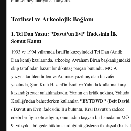
bilimsel boyutlarıyla ele alıyoruz.
Tarihsel ve Arkeolojik Bağlam
1. Tel Dan Yazıtı: "Davut'un Evi" İfadesinin İlk
Somut Kanıtı
1993 ve 1994 yıllarında İsrail'in kuzeyindeki Tel Dan (Antik
Dan kenti) kazılarında, arkeolog Avraham Biran başkanlığındaki
ekip tarafından bazalt bir dikilitaş parçası bulundu. MÖ 9.
yüzyıla tarihlendirilen ve Aramice yazılmış olan bu zafer
yazıtında, Şam Kralı Hazael'in İsrail ve Yahuda krallarına karşı
kazandığı zafer anlatılmaktadır. Yazıtın en kritik noktası, Yahuda
"BYTDWD" (Beit David
Krallığı'ndan bahsederken kullanılan
/ Davut'un Evi)
ifadesidir. Bu buluntu, Kral Davut'un sadece
edebi bir figür olmadığını, onun adını taşıyan bir hanedanın MÖ
9. yüzyılda bölgede hüküm sürdüğünü gösteren ilk dışsal (Kutsal