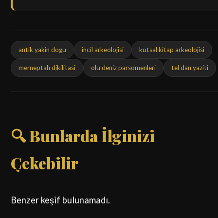
antik yakin dogu
incil arkeolojisi
kutsal kitap arkeolojisi
merneptah dikilitasi
olu deniz parsomenleri
tel dan yaziti
🔍 Bunlarda İlginizi
Çekebilir
Benzer keşif bulunamadı.