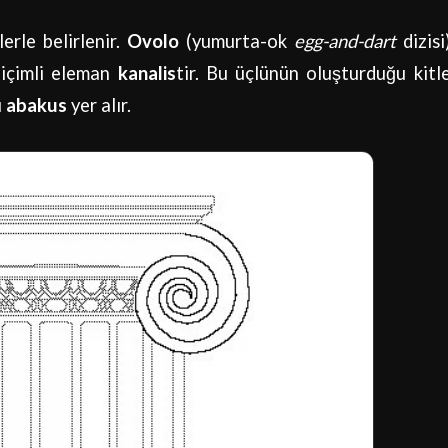
lerle belirlenir.
Ovolo
(yumurta-ok
egg-and-dart
dizisi
biçimli eleman
kanalis
tir. Bu üçlünün oluşturduğu kitl
ı
abakus
yer alır.