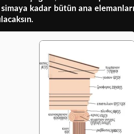
e
sima
ya kadar bütün ana elemanlar
ulacaksın.