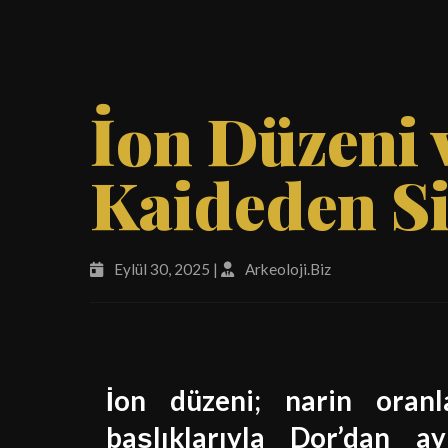
İon Düzeni 
Kaideden Si
Eylül 30, 2025 |
Arkeoloji.Biz
İon düzeni; narin oran
başlıklarıyla Dor’dan a