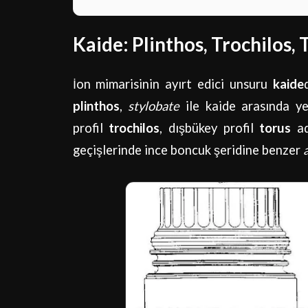
Kaide: Plinthos, Trochilos, 
İon mimarisinin ayırt edici unsuru
kaide
plinthos
,
stylobate
ile kaide arasında yer
profil
trochilos
, dışbükey profil
torus
adı
geçişlerinde ince boncuk şeridine benzer