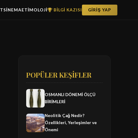
ET
SİNEMA
ETİMOLOJİ
BİLGİ KAZISI
GİRİŞ YAP
POPÜLER KEŞİFLER
OSMANLI DÖNEMİ ÖLÇÜ
BİRİMLERİ
Neolitik Çağ Nedir?
Özellikleri, Yerleşimler ve
Önemi