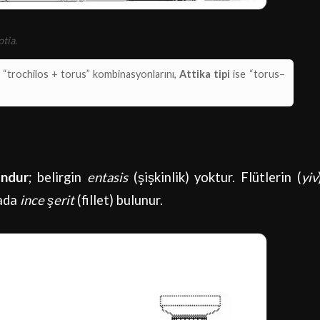
otia
.
 “trochilos + torus” kombinasyonlarını,
Attika tipi
ise “torus–
undur
; belirgin
entasis
(şişkinlik) yoktur. Flütlerin (
yiv
rada
ince şerit
(fillet) bulunur.