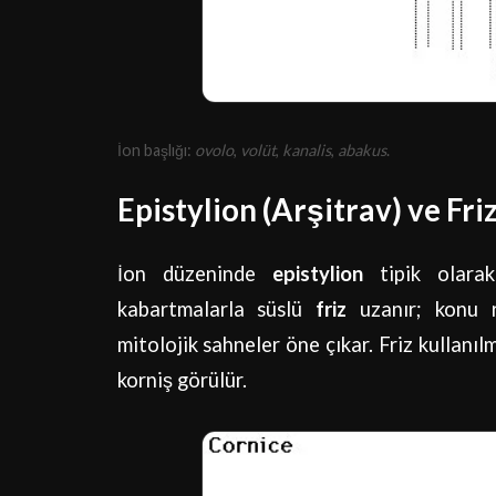
İon başlığı:
ovolo
,
volüt
,
kanalis
,
abakus
.
Epistylion (Arşitrav) ve Fri
İon düzeninde
epistylion
tipik olar
kabartmalarla süslü
friz
uzanır; konu r
mitolojik sahneler öne çıkar. Friz kullanı
korniş görülür.