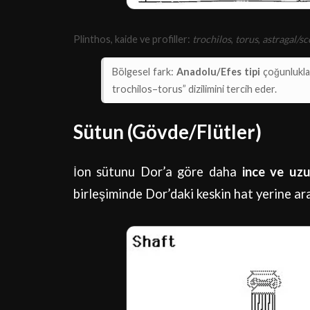
Plinthos, kaide ve profiller:
trochilos
,
torus
,
astragal/sc
Bölgesel fark:
Anadolu/Efes tipi
çoğunlukla
trochilos–torus” dizilimini tercih eder.
Sütun (Gövde/Flütler)
İon sütunu Dor’a göre daha
ince ve uz
birleşiminde Dor’daki keskin hat yerine a