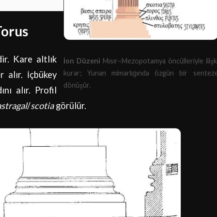
Torus
dir. Kare altlık
İon Düzeni
Mısır–Mezopotamya öncülleriyle ilişk
kurar; Yunan mimarlığında özgün bir sentez
 alır. İçbükey
dönüşür.
nı alır. Profil
astragal
/
scotia
görülür.