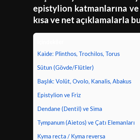
epistylion
katmanlarına v
kısa ve net açıklamalarla b
İçindekiler
Kaide: Plinthos, Trochilos, Torus
Sütun (Gövde/Flütler)
Başlık: Volüt, Ovolo, Kanalis, Abakus
Epistylion ve Friz
Dendane (Dentil) ve Sima
Tympanum (Aietos) ve Çatı Elemanları
Kyma recta / Kyma reversa