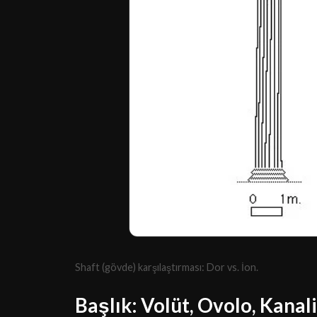
Shaft (gövde) karşılaştırması: Dor vs. İon.
Başlık: Volüt, Ovolo, Kanal