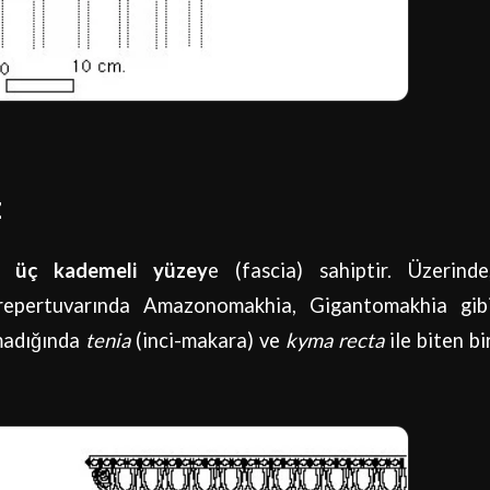
z
ak
üç kademeli yüzey
e (fascia) sahiptir. Üzerinde
epertuvarında Amazonomakhia, Gigantomakhia gib
lmadığında
tenia
(inci-makara) ve
kyma recta
ile biten bi