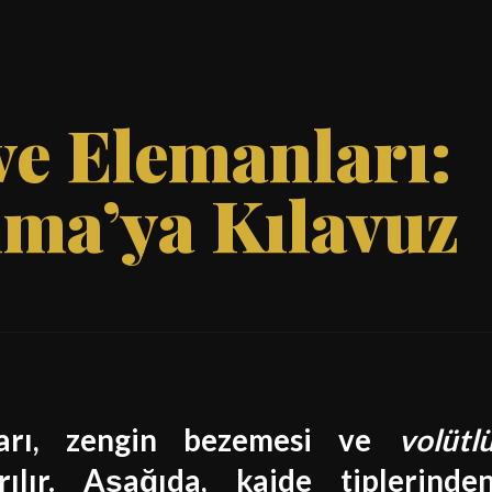
ve Elemanları:
ma’ya Kılavuz
ları, zengin bezemesi ve
volütl
yrılır. Aşağıda,
kaide
tiplerinde