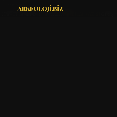
ARKEOLOJİ.BİZ
KEŞFET
SİNEMA
ETİMOLOJİ
BİLGİ KAZISI
GİRİŞ 