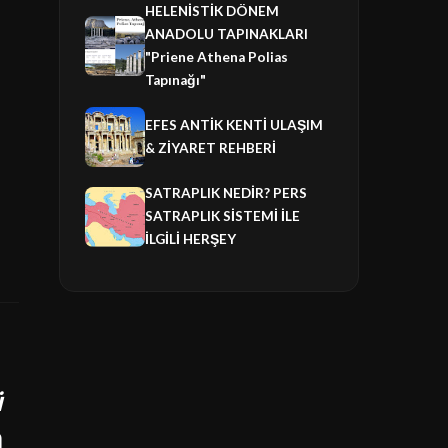
HELENİSTİK DÖNEM
ANADOLU TAPINAKLARI
"Priene Athena Polias
Tapınağı"
EFES ANTİK KENTİ ULAŞIM
& ZİYARET REHBERİ
SATRAPLIK NEDİR? PERS
SATRAPLIK SİSTEMİ İLE
İLGİLİ HERŞEY
ü
n