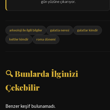
gün yüzüne çıkarıyor.
arkeoloji ile ilgili bilgiler
galatia neresi
galatlar kimdir
keltler kimdir
roma dönemi
🔍 Bunlarda İlginizi
Çekebilir
Benzer keşif bulunamadı.