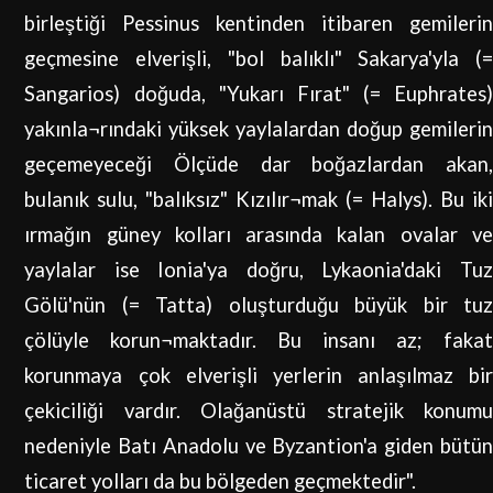
birleştiği Pessinus kentinden itibaren gemilerin
geçmesine elverişli, "bol balıklı" Sakarya'yla (=
Sangarios) doğuda, "Yukarı Fırat" (= Euphrates)
yakınla¬rındaki yüksek yaylalardan doğup gemilerin
geçemeyeceği Ölçüde dar boğazlardan akan,
bulanık sulu, "balıksız" Kızılır¬mak (= Halys). Bu iki
ırmağın güney kolları arasında kalan ovalar ve
yaylalar ise Ionia'ya doğru, Lykaonia'daki Tuz
Gölü'nün (= Tatta) oluşturduğu büyük bir tuz
çölüyle korun¬maktadır. Bu insanı az; fakat
korunmaya çok elverişli yerlerin anlaşılmaz bir
çekiciliği vardır. Olağanüstü stratejik konumu
nedeniyle Batı Anadolu ve Byzantion'a giden bütün
ticaret yolları da bu bölgeden geçmektedir".