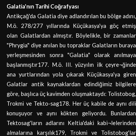
Galatia'nın Tarihi Coğrafyası
Antikçağ'da Galatia diye adlandırılan bu bölge adını,
M.ö. 278/277 yıllarında Küçükasya'ya göç etmiş
olan Galatlardan almıştır. Böylelikle, bir zamanlar
"Phrygia" diye anılan bu topraklar Galatların buraya
yerleşmesinden sonra "Galatia" olarak anılmaya
başlanmıştır177. M.ö. III. yüzyılın ilk çeyre¬ğinde
ana yurtlarından yola çıkarak Küçükasya'ya giren
Galatlar antik kaynaklardan edindiğimiz bilgilere
göre, başlıca üç kavimden oluşmaktaydı: Tolistobog,
Trokmi ve Tekto-sag178. Her üç kabile de aynı dili
konuşuyor ve aynı kökten geliyordu. Bunlardan
Tektosag'ların adlarını Keltia'daki kabi¬lelerinden
almalarına karşılık179, Trokmi ve Tolistobog'lar