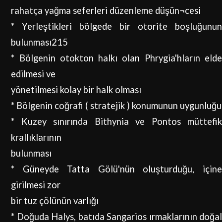
rahatça yağma seferleri düzenleme düşün¬cesi
*
Yerleştikleri bölgede bir otorite boşluğunun
bulunması215
*
Bölgenin otokton halkı olan Phrygia'hların eld
edilmesi ve
yönetilmesi kolay bir halk olması
*
Bölgenin coğrafi ( stratejik ) konumunun uygunluğu
*
Kuzey sınırında Bithynia ve Pontos müttefi
krallıklarının
bulunması
*
Güneyde Tatta Gölü'nün oluşturduğu, için
girilmesi zor
bir tuz çölünün varlığı
*
Doğuda Halys, batıda Sangarios ırmaklarının doğa