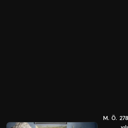
M. Ö. 278
yılı