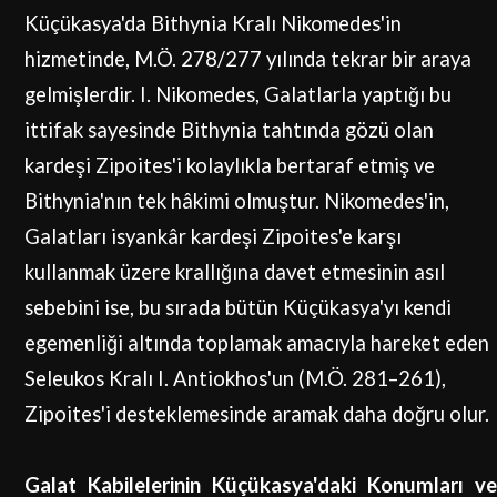
Küçükasya'da Bithynia Kralı Nikomedes'in
hizmetinde, M.Ö. 278/277 yılında tekrar bir araya
gelmişlerdir. I. Nikomedes, Galatlarla yaptığı bu
ittifak sayesinde Bithynia tahtında gözü olan
kardeşi Zipoites'i kolaylıkla bertaraf etmiş ve
Bithynia'nın tek hâkimi olmuştur. Nikomedes'in,
Galatları isyankâr kardeşi Zipoites'e karşı
kullanmak üzere krallığına davet etmesinin asıl
sebebini ise, bu sırada bütün Küçükasya'yı kendi
egemenliği altında toplamak amacıyla hareket eden
Seleukos Kralı I. Antiokhos'un (M.Ö. 281–261),
Zipoites'i desteklemesinde aramak daha doğru olur.
Galat Kabilelerinin Küçükasya'daki Konumları ve