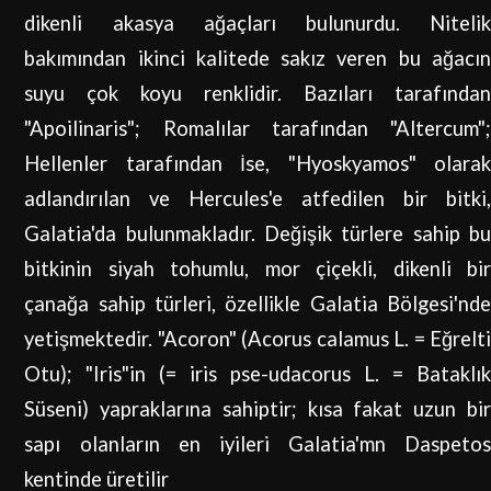
dikenli akasya ağaçları bulunurdu. Nitelik
bakımından ikinci kalitede sakız veren bu ağacın
suyu çok koyu renklidir. Bazıları tarafından
"Apoilinaris"; Romalılar tarafından "Altercum";
Hellenler tarafından İse, "Hyoskyamos" olarak
adlandırılan ve Hercules'e atfedilen bir bitki,
Galatia'da bulunmakladır. Değişik türlere sahip bu
bitkinin siyah tohumlu, mor çiçekli, dikenli bir
çanağa sahip türleri, özellikle Galatia Bölgesi'nde
yetişmektedir. "Acoron" (Acorus calamus L. = Eğrelti
Otu); "Iris"in (= iris pse-udacorus L. = Bataklık
Süseni) yapraklarına sahiptir; kısa fakat uzun bir
sapı olanların en iyileri Galatia'mn Daspetos
kentinde üretilir