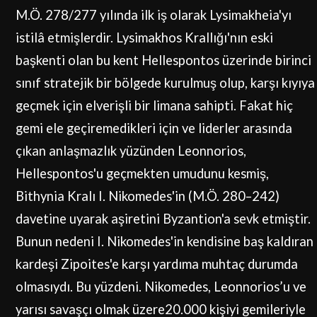
M.Ö. 278/277 yılında ilk iş olarak Lysimakheia'yı
istilâ etmişlerdir. Lysimakhos Krallığı'nın eski
başkenti olan bu kent Hellespontos üzerinde birinci
sınıf stratejik bir bölgede kurulmuş olup, karşı kıyıya
geçmek için elverişli bir limana sahipti. Fakat hiç
gemi ele geçiremedikleri için ve liderler arasında
çıkan anlaşmazlık yüzünden Leonnorios,
Hellespontos'u geçmekten umudunu kesmiş,
Bithynia Kralı I. Nikomedes'in (M.Ö. 280–242)
davetine uyarak aşiretini Byzantion'a sevk etmiştir.
Bunun nedeni I. Nikomedes'in kendisine baş kaldıran
kardeşi Zipoites'e karşı yardıma muhtaç durumda
olmasıydı. Bu yüzdeni. Nikomedes, Leonnorios’u ve
yarısı savaşçı olmak üzere20.000 kişiyi gemileriyle