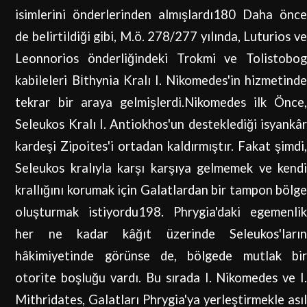
isimlerini önderlerinden almışlardı180 Daha önce
de belirtildiği gibi, M.ö. 278/277 yılında, Luturios ve
Leonnorios önderliğindeki Trokmi ve Tolistobog
kabileleri Bİthynia Kralı I. Nikomedes'in hizmetinde
tekrar bir araya gelmişlerdi.Nikomedes ilk Önce,
Seleukos Kralı I. Antiokhos'un desteklediği isyankâr
kardeşi Zipoites'i ortadan kaldırmıştır. Fakat şimdi,
Seleukos kralıyla karşı karşıya gelmemek ve kendi
krallığını korumak için Galatlardan bir tampon bölge
oluşturmak istiyordu198. Phrygia'daki egemenlik
her ne kadar kâğıt üzerinde Seleukos'ların
hâkimiyetinde görünse de, bölgede mutlak bir
otorite boşluğu vardı. Bu sırada I. Nikomedes ve I.
Mithridates, Galatları Phrygia'ya yerleştirmekle asıl