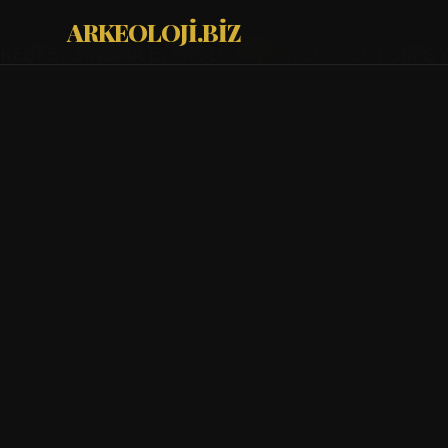
ARKEOLOJİ.BİZ
KEŞFET
SİNEMA
ETİMOLOJİ
BİLGİ KAZISI
GİRİŞ 