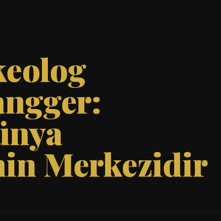
keolog
angger:
ünya
nin Merkezidir