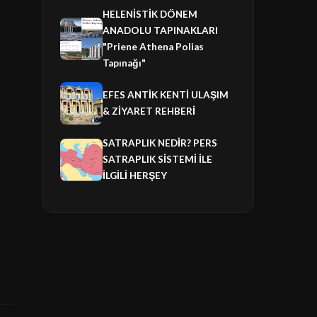
HELENİSTİK DÖNEM
ANADOLU TAPINAKLARI
"Priene Athena Polias
Tapınağı"
EFES ANTİK KENTİ ULAŞIM
& ZİYARET REHBERİ
SATRAPLIK NEDİR? PERS
SATRAPLIK SİSTEMİ İLE
İLGİLİ HERŞEY