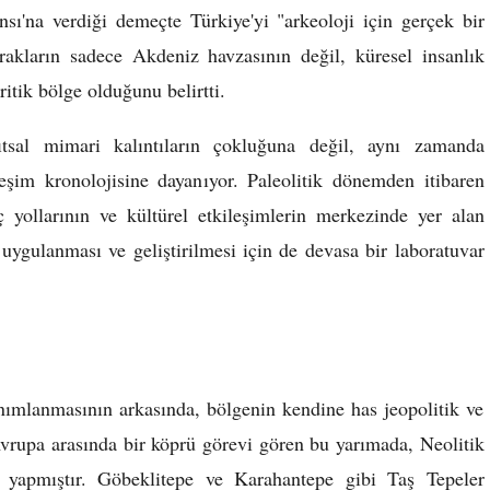
ı'na verdiği demeçte Türkiye'yi "arkeoloji için gerçek bir
rakların sadece Akdeniz havzasının değil, küresel insanlık
ritik bölge olduğunu belirtti.
nıtsal mimari kalıntıların çokluğuna değil, aynı zamanda
leşim kronolojisine dayanıyor. Paleolitik dönemden itibaren
ç yollarının ve kültürel etkileşimlerin merkezinde yer alan
uygulanması ve geliştirilmesi için de devasa bir laboratuvar
anımlanmasının arkasında, bölgenin kendine has jeopolitik ve
Avrupa arasında bir köprü görevi gören bu yarımada, Neolitik
i yapmıştır. Göbeklitepe ve Karahantepe gibi Taş Tepeler