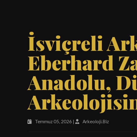
İsviçreli Ar
Eberhard Z
Anadolu, D
Arkeolojisi
Temmuz 05, 2026 |
Arkeoloji.Biz