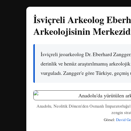
İsviçreli Arkeolog Ebe
Arkeolojisinin Merkezid
İsviçreli jeoarkeolog Dr. Eberhard Zangger
derinlik ve henüz araştırılmamış arkeoloji
vurguladı. Zangger'e göre Türkiye, geçmiş uy
Anadolu, Neolitik Dönem'den Osmanlı İmparatorluğu'na
zengin stra
Görsel:
David Ge