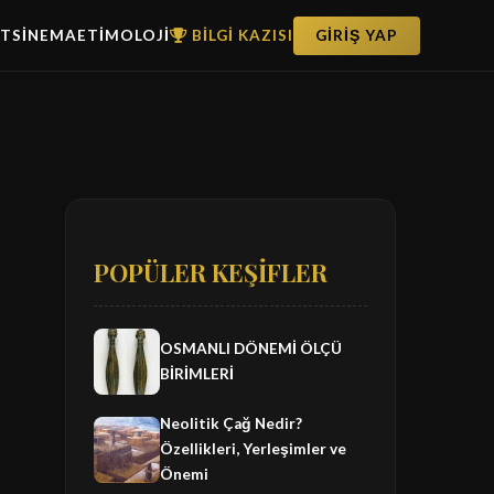
ET
SİNEMA
ETİMOLOJİ
BİLGİ KAZISI
GİRİŞ YAP
POPÜLER KEŞİFLER
OSMANLI DÖNEMİ ÖLÇÜ
BİRİMLERİ
Neolitik Çağ Nedir?
Özellikleri, Yerleşimler ve
Önemi