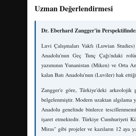
Uzman Değerlendirmesi
Dr. Eberhard Zangger'in Perspektifinde
Luvi Çalışmaları Vakfı (Luwian Studies)
Anadolu'nun Geç Tunç Çağı'ndaki rolünü
yazımının Yunanistan (Miken) ve Orta Ana
kalan Batı Anadolu'nun (Luviler) hak ettiğ
Zangger'e göre, Türkiye'deki arkeolojik
belgelenmiştir. Modern uzaktan algılama y
Anadolu genelinde binlerce tescillenmemi
işaret etmektedir. Türkiye Cumhuriyeti K
Miras" gibi projeler ve kazıların 12 aya 