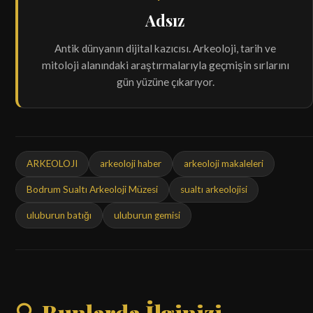
Adsız
Antik dünyanın dijital kazıcısı. Arkeoloji, tarih ve
mitoloji alanındaki araştırmalarıyla geçmişin sırlarını
gün yüzüne çıkarıyor.
ARKEOLOJI
arkeoloji haber
arkeoloji makaleleri
Bodrum Sualtı Arkeoloji Müzesi
sualtı arkeolojisi
uluburun batığı
uluburun gemisi
🔍 Bunlarda İlginizi